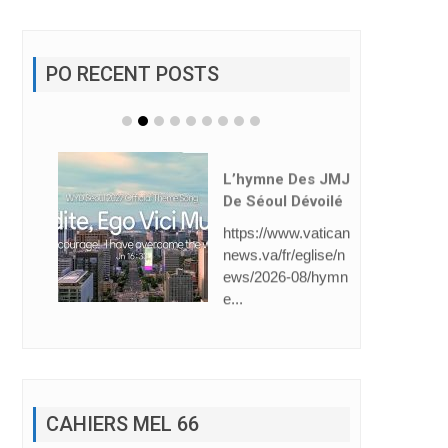
PO RECENT POSTS
L’hymne Des JMJ
De Séoul Dévoilé
https://www.vatican
news.va/fr/eglise/n
ews/2026-08/hymn
e...
CAHIERS MEL 66