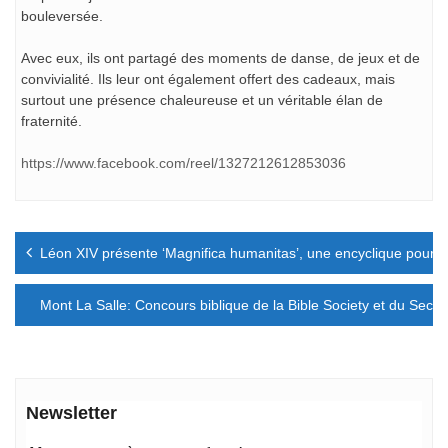
bouleversée.
Avec eux, ils ont partagé des moments de danse, de jeux et de
convivialité. Ils leur ont également offert des cadeaux, mais
surtout une présence chaleureuse et un véritable élan de
fraternité.
https://www.facebook.com/reel/1327212612853036
Navigation
Léon XIV présente ‘Magnifica humanitas’, une encyclique pour « dé
de
l’article
Mont La Salle: Concours biblique de la Bible Society et du Secré
Newsletter