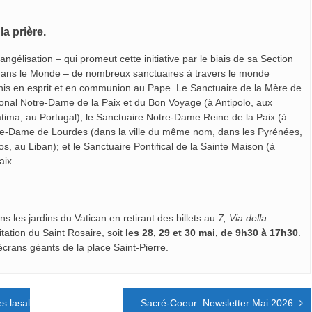
a prière.
élisation – qui promeut cette initiative par le biais de sa Section
dans le Monde – de nombreux sanctuaires à travers le monde
e, unis en esprit et en communion au Pape. Le Sanctuaire de la Mère de
tional Notre-Dame de la Paix et du Bon Voyage (à Antipolo, aux
tima, au Portugal); le Sanctuaire Notre-Dame Reine de la Paix (à
re-Dame de Lourdes (dans la ville du même nom, dans les Pyrénées,
, au Liban); et le Sanctuaire Pontifical de la Sainte Maison (à
aix.
ns les jardins du Vatican en retirant des billets au
7, Via della
tation du Saint Rosaire, soit
les 28, 29 et 30 mai, de 9h30 à 17h30
.
écrans géants de la place Saint-Pierre.
 lasalliens !
Sacré-Coeur: Newsletter Mai 2026