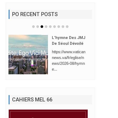
PO RECENT POSTS
Saint-Gabriel: 1èr
E Place (Line Foll
Owing).
La Direction de l’Éc
ole Saint-Gabriel a
dresse ses plus ...
CAHIERS MEL 66