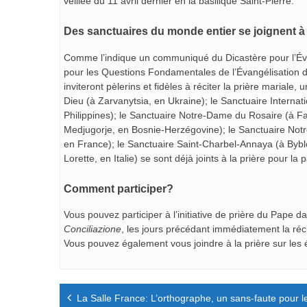
veillée du 11 avril dernier en la basilique Saint-Pierre.
Des sanctuaires du monde entier se joignent à l
Comme l’indique un communiqué du Dicastère pour l’Évang
pour les Questions Fondamentales de l’Évangélisation 
inviteront pèlerins et fidèles à réciter la prière marial
Dieu (à Zarvanytsia, en Ukraine); le Sanctuaire Interna
Philippines); le Sanctuaire Notre-Dame du Rosaire (à Fa
Medjugorje, en Bosnie-Herzégovine); le Sanctuaire Not
en France); le Sanctuaire Saint-Charbel-Annaya (à Byblos
Lorette, en Italie) se sont déjà joints à la prière pour la p
Comment participer?
Vous pouvez participer à l’initiative de prière du Pape da
Conciliazione
, les jours précédant immédiatement la réci
Vous pouvez également vous joindre à la prière sur les 
Navigation
La Salle France: L’orthographe, un sans-faute pour les