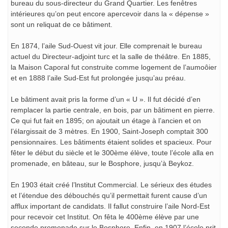
bureau du sous-directeur du Grand Quartier. Les fenêtres
intérieures qu’on peut encore apercevoir dans la « dépense »
sont un reliquat de ce bâtiment.
En 1874, l’aile Sud-Ouest vit jour. Elle comprenait le bureau
actuel du Directeur-adjoint turc et la salle de théâtre. En 1885,
la Maison Caporal fut construite comme logement de l’aumoôier
et en 1888 l’aile Sud-Est fut prolongée jusqu’au préau.
Le bâtiment avait pris la forme d’un « U ». Il fut décidé d’en
remplacer la partie centrale, en bois, par un bâtiment en pierre.
Ce qui fut fait en 1895; on ajoutait un étage à l’ancien et on
l’élargissait de 3 mètres. En 1900, Saint-Joseph comptait 300
pensionnaires. Les bâtiments étaient solides et spacieux. Pour
fêter le début du siècle et le 300ème élève, toute l’école alla en
promenade, en bâteau, sur le Bosphore, jusqu’à Beykoz.
En 1903 était créé l’lnstitut Commercial. Le sérieux des études
et l’étendue des débouchés qu’il permettait furent cause d’un
afflux important de candidats. Il fallut construire l’aile Nord-Est
pour recevoir cet Institut. On fêta le 400ème élève par une
seconde promenade sur le Bosphore. Enfin, en 1907 l’école prit