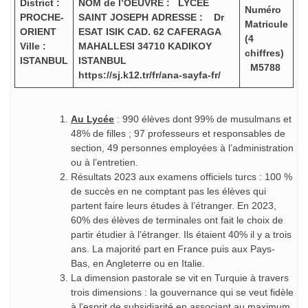
District :
NOM de l’OEUVRE : LYCEE
Numéro
PROCHE-
SAINT JOSEPH
ADRESSE : Dr
Matricule
ORIENT
ESAT ISIK CAD. 62
CAFERAGA
(4
Ville :
MAHALLESI 34710 KADIKOY
chiffres)
ISTANBUL
ISTANBUL
M5788
https://sj.k12.tr/fr/ana-sayfa-fr/
Au Lycée
: 990 élèves dont 99% de musulmans et
48% de filles ; 97 professeurs et responsables de
section, 49 personnes employées à l’administration
ou à l’entretien.
Résultats 2023 aux examens officiels turcs : 100 %
de succès en ne comptant pas les élèves qui
partent faire leurs études à l’étranger. En 2023,
60% des élèves de terminales ont fait le choix de
partir étudier à l’étranger. Ils étaient 40% il y a trois
ans. La majorité part en France puis aux Pays-
Bas, en Angleterre ou en Italie.
La dimension pastorale se vit en Turquie à travers
trois dimensions : la gouvernance qui se veut fidèle
à l’esprit de subsidiarité en associant au maximum