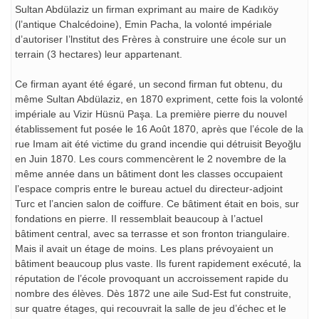
Sultan Abdülaziz un firman exprimant au maire de Kadıköy
(l’antique Chalcédoine), Emin Pacha, la volonté impériale
d’autoriser I’lnstitut des Frères à construire une école sur un
terrain (3 hectares) leur appartenant.
Ce firman ayant été égaré, un second firman fut obtenu, du
même Sultan Abdülaziz, en 1870 expriment, cette fois la volonté
impériale au Vizir Hüsnü Paşa. La première pierre du nouvel
établissement fut posée le 16 Août 1870, après que l’école de la
rue Imam ait été victime du grand incendie qui détruisit Beyoğlu
en Juin 1870. Les cours commencèrent le 2 novembre de la
même année dans un bâtiment dont les classes occupaient
l’espace compris entre le bureau actuel du directeur-adjoint
Turc et l’ancien salon de coiffure. Ce bâtiment était en bois, sur
fondations en pierre. II ressemblait beaucoup à I’actuel
bâtiment central, avec sa terrasse et son fronton triangulaire.
Mais il avait un étage de moins. Les plans prévoyaient un
bâtiment beaucoup plus vaste. Ils furent rapidement exécuté, la
réputation de l’école provoquant un accroissement rapide du
nombre des élèves. Dès 1872 une aile Sud-Est fut construite,
sur quatre étages, qui recouvrait la salle de jeu d’échec et le