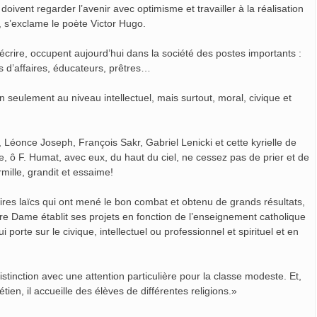
t regarder l’avenir avec optimisme et travailler à la réalisation
», s’exclame le poète Victor Hugo.
ire, occupent aujourd’hui dans la société des postes importants :
 d’affaires, éducateurs, prêtres…
ulement au niveau intellectuel, mais surtout, moral, civique et
nce Joseph, François Sakr, Gabriel Lenicki et cette kyrielle de
se, ô F. Humat, avec eux, du haut du ciel, ne cessez pas de prier et de
rmille, grandit et essaime!
ires laïcs qui ont mené le bon combat et obtenu de grands résultats,
otre Dame établit ses projets en fonction de l’enseignement catholique
 porte sur le civique, intellectuel ou professionnel et spirituel et en
ction avec une attention particulière pour la classe modeste. Et,
ien, il accueille des élèves de différentes religions.»