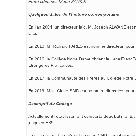
Frère Ildefonse Marie SARKIS
Quelques dates de l’histoire contemporaine
En l’an 2004 un directeur laïc, M. Joseph ALWANE est n
laïcs.
En 2013, M. Richard FARES est nommé directeur, pour
En 2016, le Collège Notre Dame obtient le LabelFrancEdu
Étrangères Françaises.
En 2017, la Communauté des Frères au Collège Notre 
En 2019, Mlle. Claire SAID est nommée directrice, pou
Descriptif du Collège
Actuellement l’établissement comporte deux bâtiments : l
jusqu’en EB9.
Le cycle secondaire n’existe pas au CND. Les élèves, so