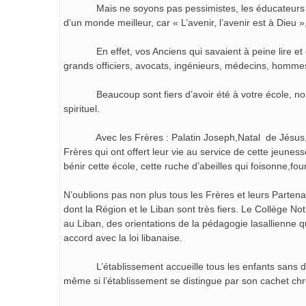
Mais ne soyons pas pessimistes, les éducateurs doiven
d’un monde meilleur, car « L’avenir, l’avenir est à Dieu 
En effet, vos Anciens qui savaient à peine lire et écr
grands officiers, avocats, ingénieurs, médecins, hommes
Beaucoup sont fiers d’avoir été à votre école, non se
spirituel.
Avec les Frères : Palatin Joseph,Natal de Jésus, Léo
Frères qui ont offert leur vie au service de cette jeunes
bénir cette école, cette ruche d’abeilles qui foisonne,fou
N’oublions pas non plus tous les Frères et leurs Partena
dont la Région et le Liban sont très fiers. Le Collège N
au Liban, des orientations de la pédagogie lasallienne qui
accord avec la loi libanaise.
L’établissement accueille tous les enfants sans distin
même si l’établissement se distingue par son cachet chrét