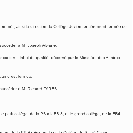
ommé ; ainsi la direction du Collège devient entièrement formée de
 succéder à M. Joseph Alwane.
cation – label de qualité- décerné par le Ministère des Affaires
Dame est fermée.
r succéder à M. Richard FARES.
e petit collège, de la PS à laEB 3, et le grand collège, de la EB4
rtant de la EB 9,rejoignent soit le Collège du Sacré Cœur –