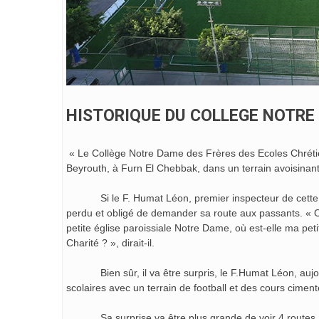
HISTORIQUE DU COLLEGE NOTRE
« Le Collège Notre Dame des Frères des Ecoles Chrétie
Beyrouth, à Furn El Chebbak, dans un terrain avoisinant 
Si le F. Humat Léon, premier inspecteur de cette écol
perdu et obligé de demander sa route aux passants. « Où 
petite église paroissiale Notre Dame, où est-elle ma pet
Charité ? », dirait-il.
Bien sûr, il va être surpris, le F.Humat Léon, aujour
scolaires avec un terrain de football et des cours ciment
Sa surprise va être plus grande de voir 4 routes asp