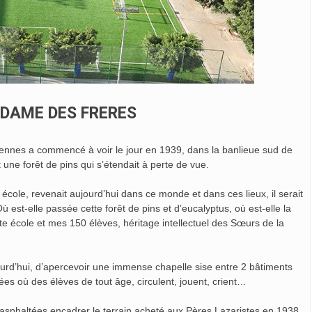
 DAME DES FRERES
nnes a commencé à voir le jour en 1939, dans la banlieue sud de
une forêt de pins qui s’étendait à perte de vue.
e, revenait aujourd’hui dans ce monde et dans ces lieux, il serait
est-elle passée cette forêt de pins et d’eucalyptus, où est-elle la
ite école et mes 150 élèves, héritage intellectuel des Sœurs de la
d’hui, d’apercevoir une immense chapelle sise entre 2 bâtiments
ées où des élèves de tout âge, circulent, jouent, crient…
haltées encadrer le terrain acheté aux Pères Lazaristes en 1938,