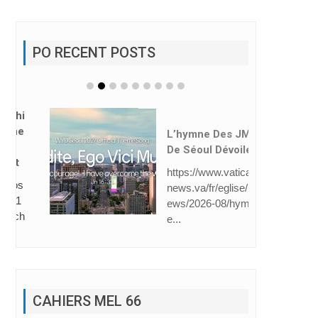
PO RECENT POSTS
L’hymne Des JMJ
De Séoul Dévoilé
https://www.vatican
news.va/fr/eglise/n
ews/2026-08/hymn
e...
CAHIERS MEL 66