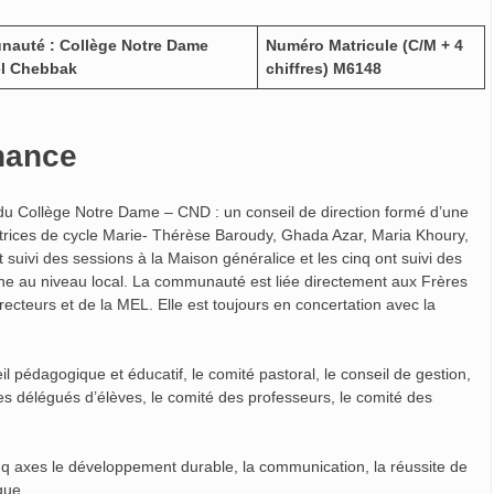
auté : Collège Notre Dame
Numéro Matricule (C/M + 4
el Chebbak
chiffres)
M6148
nance
u Collège Notre Dame – CND : un conseil de direction formé d’une
ctrices de cycle Marie- Thérèse Baroudy, Ghada Azar, Maria Khoury,
 suivi des sessions à la Maison généralice et les cinq ont suivi des
nne au niveau local. La communauté est liée directement aux Frères
recteurs et de la MEL. Elle est toujours en concertation avec la
il pédagogique et éducatif, le comité pastoral, le conseil de gestion,
les délégués d’élèves, le comité des professeurs, le comité des
nq axes le développement durable, la communication, la réussite de
que.