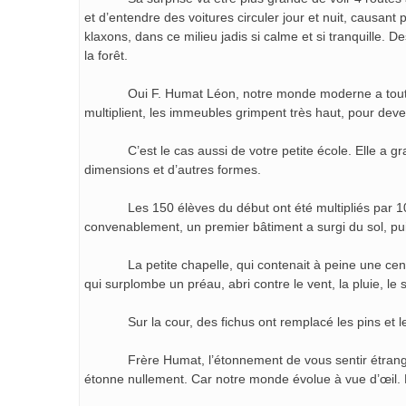
et d’entendre des voitures circuler jour et nuit, causan
klaxons, dans ce milieu jadis si calme et si tranquille
la forêt.
Oui F. Humat Léon, notre monde moderne a tout changé
multiplient, les immeubles grimpent très haut, pour deven
C’est le cas aussi de votre petite école. Elle a grand
dimensions et d’autres formes.
Les 150 élèves du début ont été multipliés par 10 pour
convenablement, un premier bâtiment a surgi du sol, pu
La petite chapelle, qui contenait à peine une centai
qui surplombe un préau, abri contre le vent, la pluie, le s
Sur la cour, des fichus ont remplacé les pins et les 
Frère Humat, l’étonnement de vous sentir étranger da
étonne nullement. Car notre monde évolue à vue d’œil. 