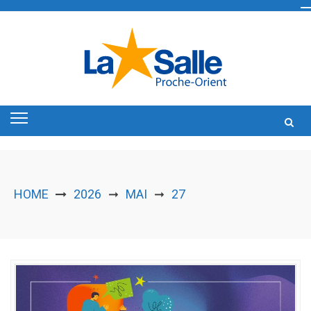
Skip
to
content
HOME
2026
MAI
27
➞
➞