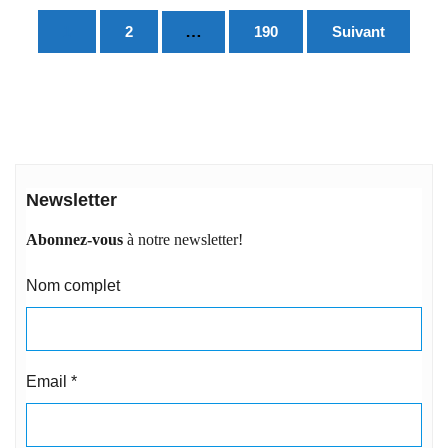
Pagination
…
1
2
190
Suivant
des
publications
Newsletter
Abonnez-vous
à notre newsletter!
Nom complet
Email
*