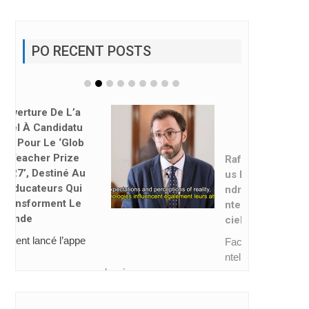
PO RECENT POSTS
Rafael Ruiz : « No
Us Devons Appre
Ndre À Habiter L’i
Ntelligence Artifi
Cielle »
Face à l’essor de l’i
ntelligence artificiell
e, la néces...
CAHIERS MEL 66