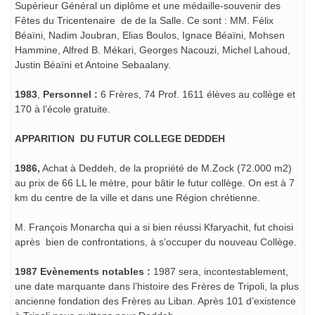
Supérieur Général un diplôme et une médaille-souvenir des
Fêtes du Tricentenaire
de de la Salle. Ce sont : MM. Félix
Béaïni, Nadim Joubran, Elias Boulos, Ignace Béaïni, Mohsen
Hammine, Alfred B. Mékari, Georges Nacouzi, Michel Lahoud,
Justin Béaïni et Antoine Sebaalany.
1983
,
Personnel :
6 Frères, 74 Prof. 1611 élèves au collège et
170 à l’école gratuite.
APPARITION DU FUTUR COLLEGE DEDDEH
1986,
Achat à Deddeh, de la propriété de M.Zock (72.000 m2)
au prix de 66 LL le mètre, pour bâtir le futur collège. On est à 7
km du centre de la ville et dans une Région chrétienne.
M. François Monarcha qui a si bien réussi Kfaryachit, fut choisi
après bien de confrontations, à s’occuper du nouveau Collège.
1987 Evènements notables :
1987 sera, incontestablement,
une date marquante dans l’histoire des Frères de Tripoli, la plus
ancienne fondation des Frères au Liban. Après 101 d’existence