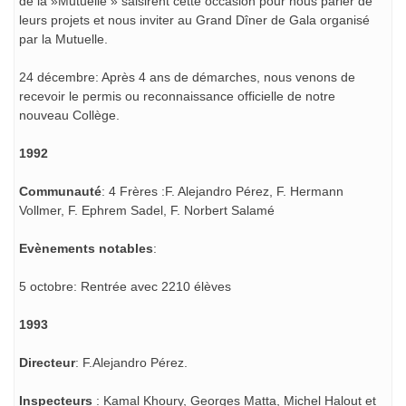
de la »Mutuelle » saisirent cette occasion pour nous parler de
leurs projets et nous inviter au Grand Dîner de Gala organisé
par la Mutuelle.
24 décembre: Après 4 ans de démarches, nous venons de
recevoir le permis ou reconnaissance officielle de notre
nouveau Collège.
1992
Communauté
: 4 Frères :F. Alejandro Pérez, F. Hermann
Vollmer, F. Ephrem Sadel, F. Norbert Salamé
Evènements notables
:
5 octobre: Rentrée avec 2210 élèves
1993
Directeur
: F.Alejandro Pérez.
Inspecteurs
: Kamal Khoury, Georges Matta, Michel Halout et