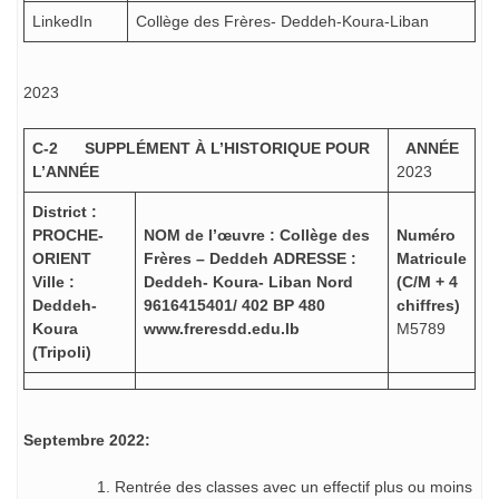
LinkedIn
Collège des Frères- Deddeh-Koura-Liban
2023
C-2 SUPPLÉMENT À L’HISTORIQUE POUR
ANNÉE
L’ANNÉE
2023
District :
PROCHE-
NOM de l’œuvre : Collège des
Numéro
ORIENT
Frères – Deddeh
ADRESSE :
Matricule
Ville :
Deddeh- Koura- Liban Nord
(C/M + 4
Deddeh-
9616415401/ 402
BP 480
chiffres)
Koura
www.freresdd.edu.lb
M5789
(Tripoli)
Septembre 2022:
Rentrée des classes avec un effectif plus ou moins