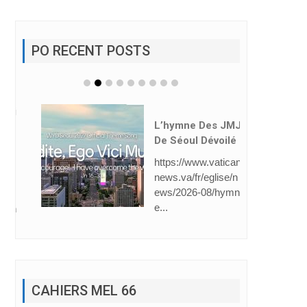
PO RECENT POSTS
L’hymne Des JMJ
De Séoul Dévoilé
https://www.vatican
news.va/fr/eglise/n
ews/2026-08/hymn
e...
CAHIERS MEL 66