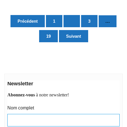
Pagination
…
Précédent
1
2
3
des
publications
19
Suivant
Newsletter
Abonnez-vous
à notre newsletter!
Nom complet