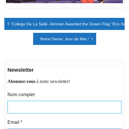
Navigation
College De La Salle -Amman Awarded the Green Flag “Eco-Scho
de
l’article
Notre Dame: Jour de fête !
Newsletter
Abonnez-vous
à notre newsletter!
Nom complet
Email
*