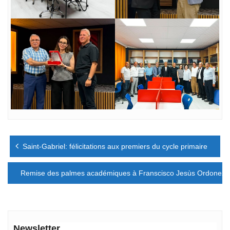
Navigation
Saint-Gabriel: félicitations aux premiers du cycle primaire
de
l’article
Remise des palmes académiques à Franscisco Jesùs Ordonez Vi
Newsletter