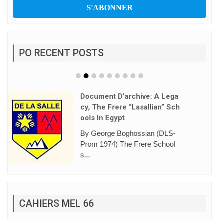
PO RECENT POSTS
L’hymne Des JMJ De Séoul
Dévoilé
https://www.vaticannews.va/fr/
eglise/news/2026-08/hymne...
CAHIERS MEL 66