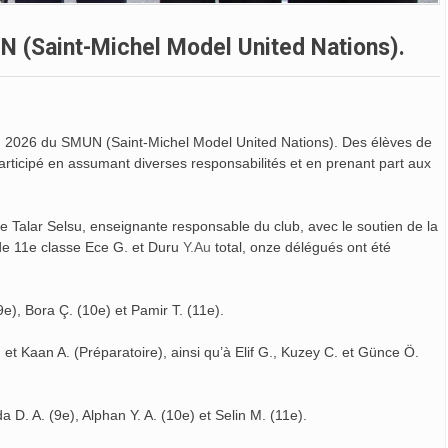
N (Saint-Michel Model United Nations).
ition 2026 du SMUN (Saint-Michel Model United Nations). Des élèves de
articipé en assumant diverses responsabilités et en prenant part aux
 Talar Selsu, enseignante responsable du club, avec le soutien de la
 de 11e classe Ece G. et Duru
Y.Au
total, onze délégués ont été
e), Bora Ç. (10e) et Pamir T. (11e).
. et Kaan A. (Préparatoire), ainsi qu’à Elif G., Kuzey C. et Günce Ö.
a D. A. (9e), Alphan Y. A. (10e) et Selin M. (11e).