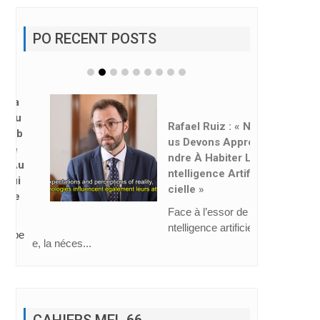
PO RECENT POSTS
Rafael Ruiz : « No
Us Devons Appre
Ndre À Habiter L’i
Ntelligence Artifi
Cielle »
Face à l’essor de l’i
ntelligence artificiell
e, la néces...
CAHIERS MEL 66