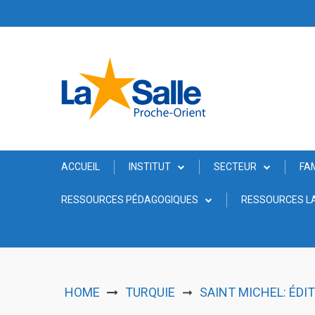
Skip
to
content
ACCUEIL
INSTITUT
SECTEUR
FA
RESSOURCES PÉDAGOGIQUES
RESSOURCES LA
HOME
TURQUIE
SAINT MICHEL: ÉDI
➞