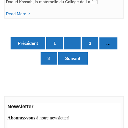
Daoud Kassab, la maternelle du Collège de La […]
Read More
Pagination
…
Précédent
1
2
3
des
publications
8
Suivant
Newsletter
Abonnez-vous
à notre newsletter!