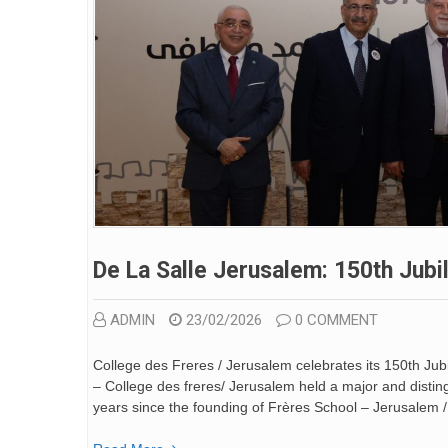
De La Salle Jerusalem: 150th Jubi
ADMIN
23/02/2026
0 COMMENT
College des Freres / Jerusalem celebrates its 150th Ju
– College des freres/ Jerusalem held a major and distin
years since the founding of Frères School – Jerusalem 