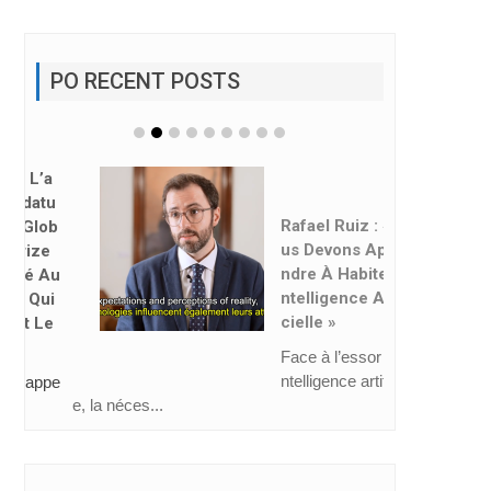
PO RECENT POSTS
Rafael Ruiz : « No
Us Devons Appre
Ndre À Habiter L’i
Ntelligence Artifi
Cielle »
Face à l’essor de l’i
ntelligence artificiell
e, la néces...
CAHIERS MEL 66