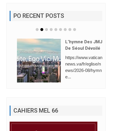
PO RECENT POSTS
L’hymne Des JMJ
De Séoul Dévoilé
https://www.vatican
news.va/fr/eglise/n
ews/2026-08/hymn
e...
CAHIERS MEL 66