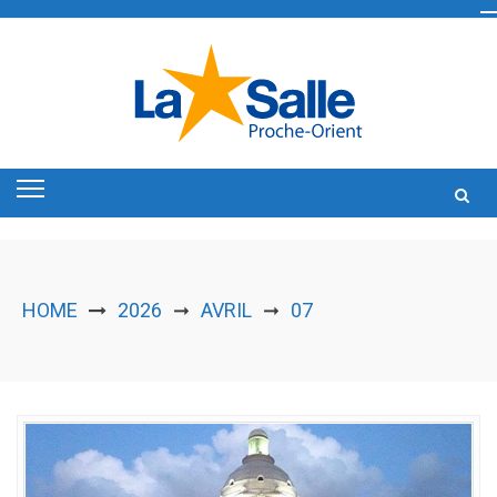
Skip
to
content
HOME
2026
AVRIL
07
➞
➞