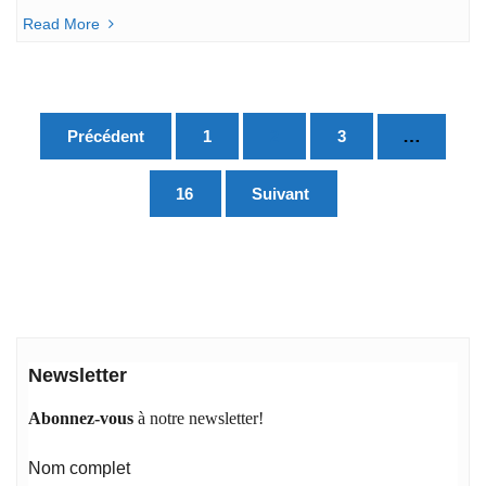
Read More
Pagination
…
Précédent
1
2
3
des
publications
16
Suivant
Newsletter
Abonnez-vous
à notre newsletter!
Nom complet