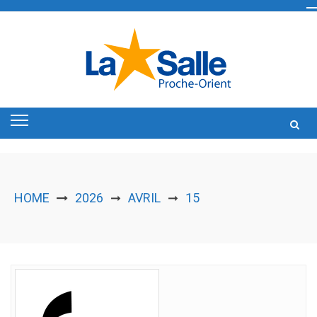
Skip
to
content
HOME
2026
AVRIL
15
➞
➞