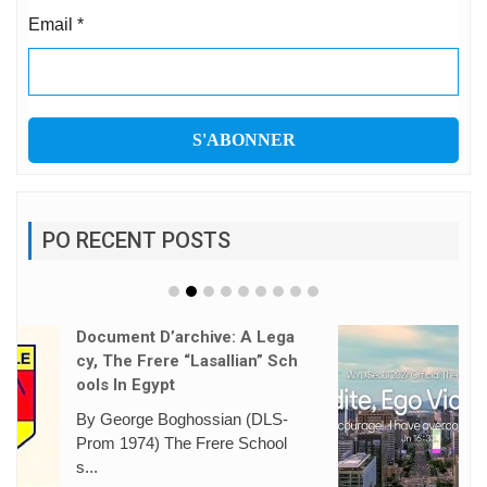
Email
*
PO RECENT POSTS
L’hymne Des JMJ De Séoul
Dévoilé
https://www.vaticannews.va/fr/
eglise/news/2026-08/hymne...