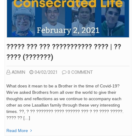
????? ??? ??? ??????????? ???? | ??
???? (???????)
ADMIN
04/02/2021
0 COMMENT
What does it mean to be a Brother in the time of Covid-19?
We’ve asked Brothers from all over the world to give their
thoughts and reflections as we continue to accompany each
other as one Lasallian family through these very interesting
times. ??, ? ?? ??????? ???? ?????? ??? ? ?? ???? ?????.
???? ?? […]
Read More