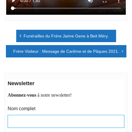
Navigation
Funérailles du Frère Jaime Gene à Beit Méry.
de
l’article
Frère Visiteur : Message de Carême et de Pâques 2021.
Newsletter
Abonnez-vous
à notre newsletter!
Nom complet