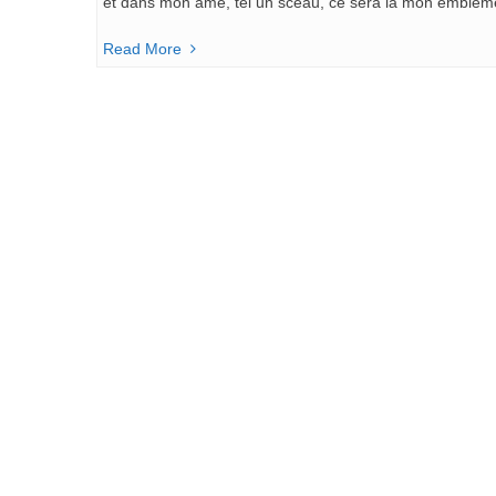
et dans mon âme, tel un sceau, ce sera là mon emblèm
Read More