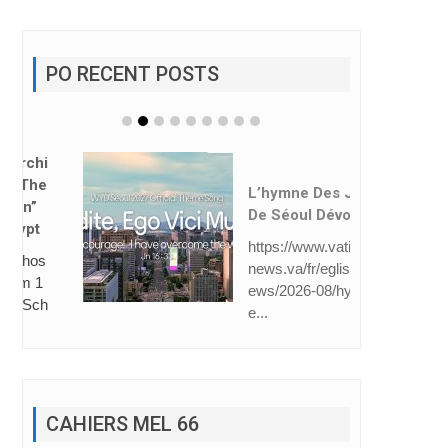
PO RECENT POSTS
L’hymne Des JMJ
De Séoul Dévoilé
https://www.vatican
news.va/fr/eglise/n
ews/2026-08/hymn
e...
CAHIERS MEL 66