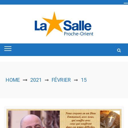
Skip
to
content
HOME
2021
FÉVRIER
15
➞
➞