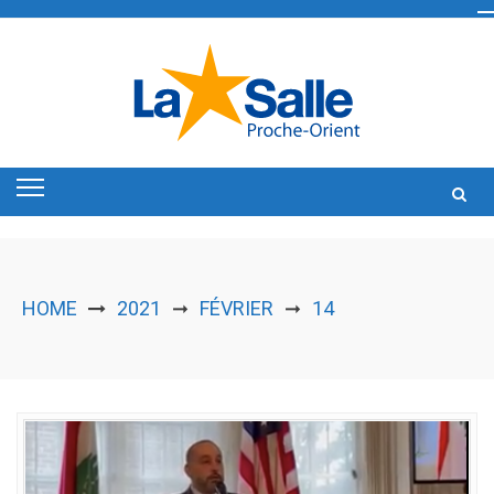
Skip
to
content
HOME
2021
FÉVRIER
14
➞
➞