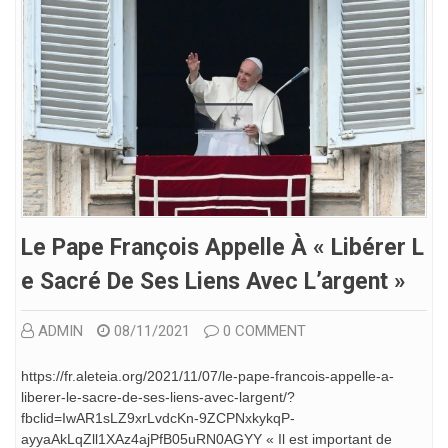
Le Pape François Appelle À « Libérer L
E Sacré De Ses Liens Avec L’argent »
ADMIN
08/11/2021
0 COMMENT
https://fr.aleteia.org/2021/11/07/le-pape-francois-appelle-a-
liberer-le-sacre-de-ses-liens-avec-largent/?
fbclid=IwAR1sLZ9xrLvdcKn-9ZCPNxkykqP-
ayyaAkLqZll1XAz4ajPfB05uRN0AGYY « Il est important de