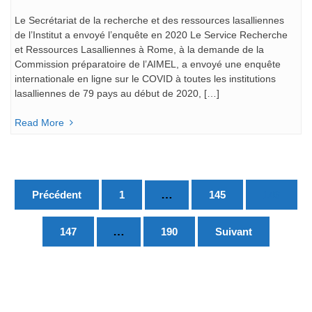
Le Secrétariat de la recherche et des ressources lasalliennes
de l’Institut a envoyé l’enquête en 2020 Le Service Recherche
et Ressources Lasalliennes à Rome, à la demande de la
Commission préparatoire de l’AIMEL, a envoyé une enquête
internationale en ligne sur le COVID à toutes les institutions
lasalliennes de 79 pays au début de 2020, […]
Read More
Pagination
…
Précédent
1
145
146
des
publications
…
147
190
Suivant