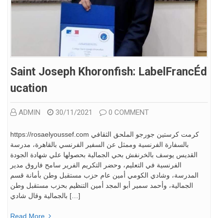
Saint Joseph Khoronfish: LabelFrancÉd
Ucation
ADMIN
30/11/2021
0 COMMENT
https://rosaelyoussef.com كرمت كرستين جورجو الملحق الثقافي
بالسفارة الفرنسية وممثل عن السفير الفرنسي بالقاهرة، مدرسة
القديس يوسف بالخرنفش بحي الجمالية بحصولها علي شهادة الجودة
الفرنسية في التعليم، وحضر التكريم الفرير سامح فاروق مدير
المدرسة، وشادي الكومي أمين عام حزب مستقبل وطن بأمانة قسم
الجمالية، وأحمد سمير أبو المجد أمين التنظيم بحزب مستقبل وطن
بالجمالية وقال شادي […]
Read More