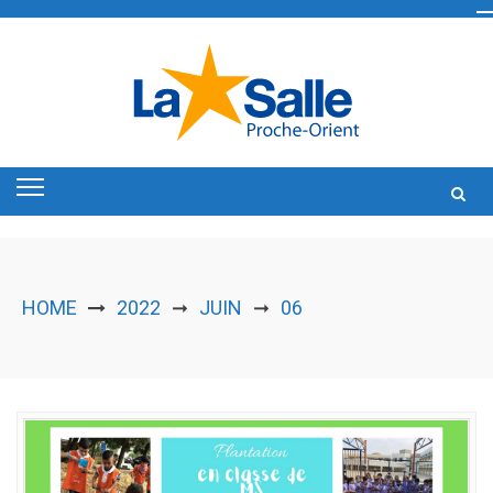
Skip
to
content
HOME
2022
JUIN
06
➞
➞