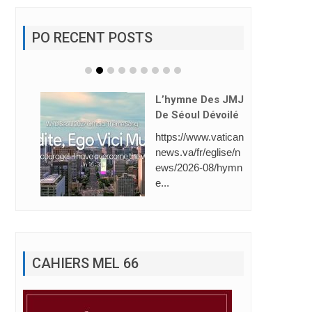
PO RECENT POSTS
L’hymne Des JMJ
De Séoul Dévoilé
https://www.vatican
news.va/fr/eglise/n
ews/2026-08/hymn
e...
CAHIERS MEL 66