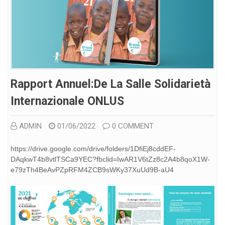
Rapport Annuel:De La Salle Solidarietà
Internazionale ONLUS
ADMIN
01/06/2022
0 COMMENT
https://drive.google.com/drive/folders/1DfiEj8cddEF-
DAqkwT4b8vtlTSCa9YEC?fbclid=IwAR1V6tZz8c2A4b8qoX1W-
e79zTh4BeAvPZpRFM4ZCB9sWKy37XuUd9B-aU4