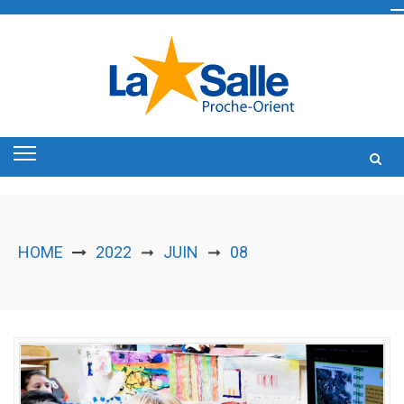
Skip
to
content
HOME
2022
JUIN
08
➞
➞