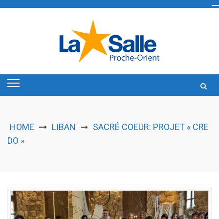
Skip
to
content
HOME
LIBAN
SACRÉ COEUR: PROJET « CRE
➞
DO »