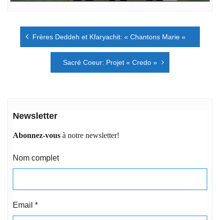
Navigation
Frères Deddeh et Kfaryachit: « Chantons Marie «
de
l’article
Sacré Coeur: Projet « Credo »
Newsletter
Abonnez-vous
à notre newsletter!
Nom complet
Email
*