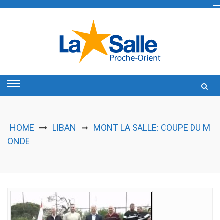
Skip
to
content
HOME
LIBAN
MONT LA SALLE: COUPE DU M
➞
ONDE