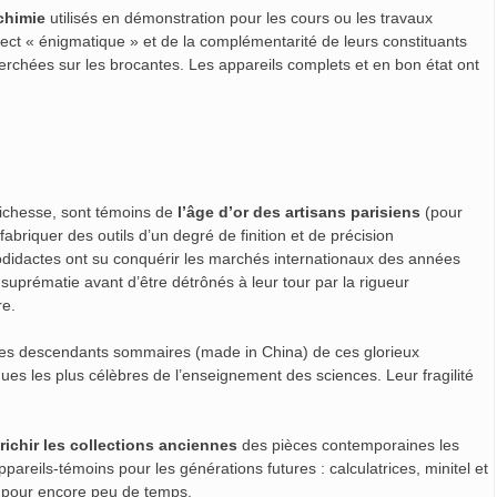
chimie
utilisés en démonstration pour les cours ou les travaux
pect « énigmatique » et de la complémentarité de leurs constituants
erchées sur les brocantes. Les appareils complets et en bon état ont
 richesse, sont témoins de
l’âge d’or des artisans parisiens
(pour
abriquer des outils d’un degré de finition et de précision
didactes ont su conquérir les marchés internationaux des années
suprématie avant d’être détrônés à leur tour par la rigueur
re.
 les descendants sommaires (made in China) de ces glorieux
ques les plus célèbres de l’enseignement des sciences. Leur fragilité
ichir les collections anciennes
des pièces contemporaines les
pareils-témoins pour les générations futures : calculatrices, minitel et
s pour encore peu de temps.