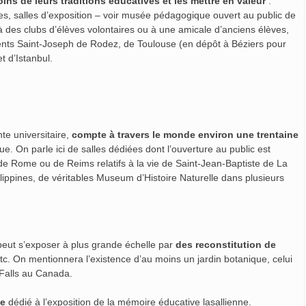
ns de leurs traditions éducatives et les mettre en valeur
:
sses, salles d’exposition – voir musée pédagogique ouvert au public de
à des clubs d’élèves volontaires ou à une amicale d’anciens élèves,
nts Saint-Joseph de Rodez, de Toulouse (en dépôt à Béziers pour
et d’Istanbul.
e universitaire,
compte à travers le monde environ une trentaine
que. On parle ici de salles dédiées dont l’ouverture au public est
de Rome ou de Reims relatifs à la vie de Saint-Jean-Baptiste de La
ippines, de véritables Museum d’Histoire Naturelle dans plusieurs
peut s’exposer à plus grande échelle par
des reconstitution de
etc. On mentionnera l’existence d’au moins un jardin botanique, celui
 Falls au Canada.
ce
dédié à l’exposition de la mémoire éducative lasallienne.