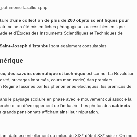
patrimoine-lasallien.php
aire d’
une collection de plus de 200 objets scientifiques pour
trimoine a été mis en fiches pédagogiques accessibles en ligne
de et d’Études des Instruments Scientifiques et Techniques de
n Saint-Joseph d’Istanbul
sont également consultables.
umérique
nce, des savoirs scientifique et technique
est connu. La Révolution
riosité, ouvrages imprimés, cours manuscrits) des premiers
 Régime fascinés par les phénomènes électriques, les prémices de
ans le paysage scolaire en phase avec le mouvement qui associe la
erche et au développement de l’industrie. Les photos des
cabinets
 grands pensionnats affichant ainsi leur réputation.
e
e
stant date essentiellement du milieu du XIX
-début XX
siècle. On met