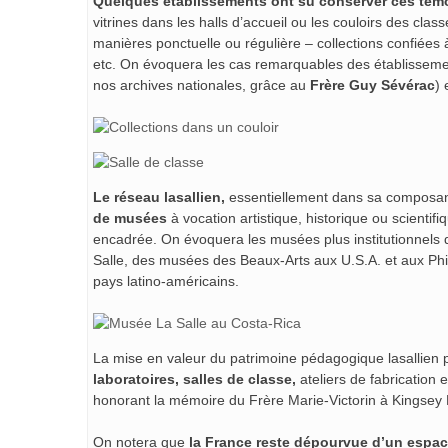
Quelques établissements ont su conserver ces témoi
vitrines dans les halls d’accueil ou les couloirs des cla
manières ponctuelle ou régulière – collections confiées 
etc. On évoquera les cas remarquables des établisseme
nos archives nationales, grâce au
Frère Guy Sévérac
) 
Le réseau lasallien,
essentiellement dans sa composant
de musées
à vocation artistique, historique ou scientifi
encadrée. On évoquera les musées plus institutionnels 
Salle, des musées des Beaux-Arts aux U.S.A. et aux Phil
pays latino-américains.
La mise en valeur du patrimoine pédagogique lasallien 
laboratoires, salles de classe,
ateliers de fabrication 
honorant la mémoire du Frère Marie-Victorin à Kingsey
On notera que
la France reste dépourvue d’un espa