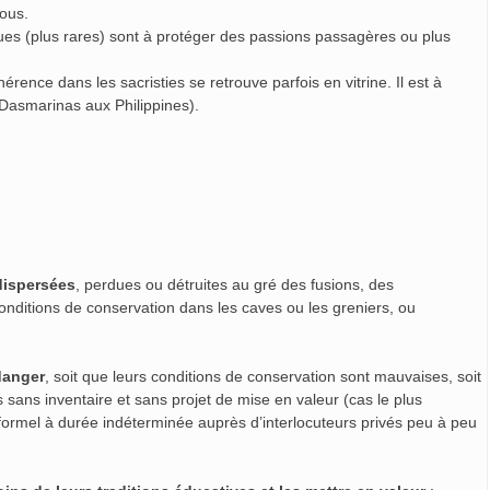
nous.
es (plus rares) sont à protéger des passions passagères ou plus
rence dans les sacristies se retrouve parfois en vitrine. Il est à
 Dasmarinas aux Philippines).
dispersées
, perdues ou détruites au gré des fusions, des
ditions de conservation dans les caves ou les greniers, ou
danger
, soit que leurs conditions de conservation sont mauvaises, soit
s sans inventaire et sans projet de mise en valeur (cas le plus
 informel à durée indéterminée auprès d’interlocuteurs privés peu à peu