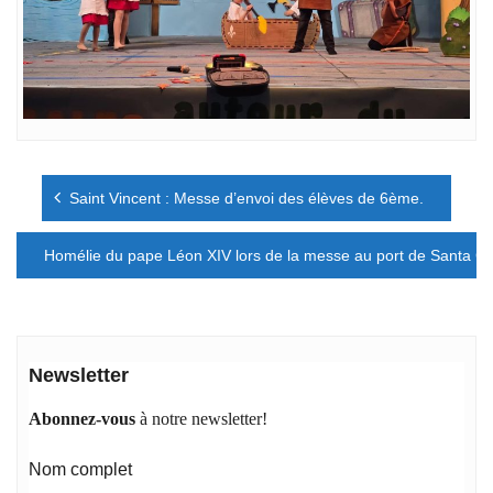
Navigation
Saint Vincent : Messe d’envoi des élèves de 6ème.
de
l’article
Homélie du pape Léon XIV lors de la messe au port de Santa Cr
Newsletter
Abonnez-vous
à notre newsletter!
Nom complet