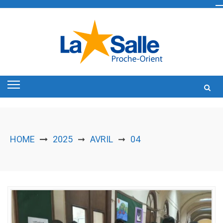
Skip
to
content
HOME
2025
AVRIL
04
➞
➞