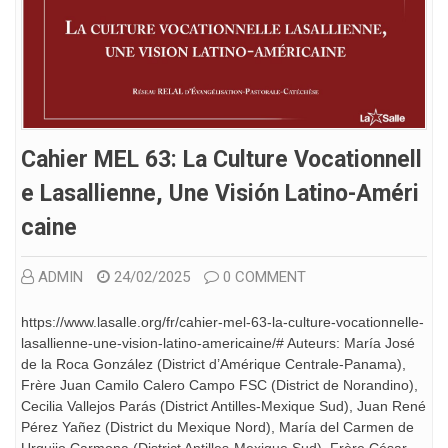
Cahier MEL 63: La Culture Vocationnell
E Lasallienne, Une Visión Latino-Améri
Caine
ADMIN
24/02/2025
0 COMMENT
https://www.lasalle.org/fr/cahier-mel-63-la-culture-vocationnelle-
lasallienne-une-vision-latino-americaine/# Auteurs: María José
de la Roca González (District d’Amérique Centrale-Panama),
Frère Juan Camilo Calero Campo FSC (District de Norandino),
Cecilia Vallejos Parás (District Antilles-Mexique Sud), Juan René
Pérez Yañez (District du Mexique Nord), María del Carmen de
Urquijo Carmona (District Antilles-Mexique Sud), Frère César