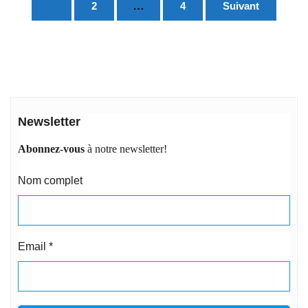
Pagination
…
1
2
4
Suivant
des
publications
Newsletter
Abonnez-vous
à notre newsletter!
Nom complet
Email
*