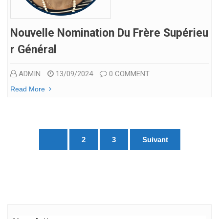
Nouvelle Nomination Du Frère Supérieu
R Général
ADMIN
13/09/2024
0 COMMENT
Read More
Pagination
1
2
3
Suivant
des
publications