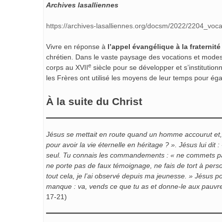
Archives lasalliennes
https://archives-lasalliennes.org/docsm/2022/2204_voca
Vivre en réponse à
l’appel évangélique à la fraternité
chrétien. Dans le vaste paysage des vocations et modes 
e
corps au XVII
siècle pour se développer et s’institutio
les Frères ont utilisé les moyens de leur temps pour égal
À la suite du Christ
Jésus se mettait en route quand un homme accourut et
pour avoir la vie éternelle en héritage ? ».
Jésus lui dit 
seul.
Tu connais les commandements : « ne commets pa
ne porte pas de faux témoignage,
ne fais de tort à per
tout cela, je l’ai observé depuis ma jeunesse. »
Jésus pos
manque : va, vends ce que tu as et donne-le aux pauvr
17-21)