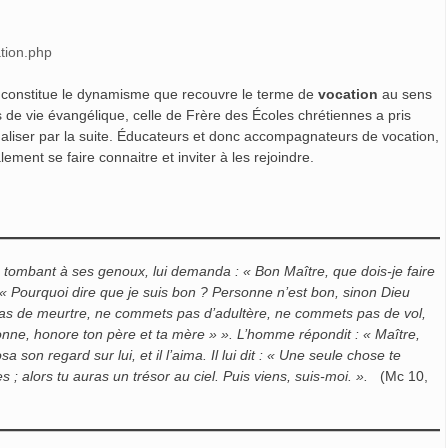
tion.php
constitue le dynamisme que recouvre le terme de
vocation
au sens
de vie évangélique, celle de Frère des Écoles chrétiennes a pris
nnaliser par la suite. Éducateurs et donc accompagnateurs de vocation,
ement se faire connaitre et inviter à les rejoindre.
, tombant à ses genoux, lui demanda :
« Bon Maître, que dois-je faire
: « Pourquoi dire que je suis bon ? Personne n’est bon, sinon Dieu
s de meurtre, ne commets pas d’adultère,
ne commets pas de vol,
sonne, honore ton père et ta mère » ».
L’homme répondit : « Maître,
a son regard sur lui, et il l’aima. Il lui dit :
« Une seule chose te
es ;
alors tu auras un trésor au ciel. Puis viens, suis-moi. ».
(Mc 10,