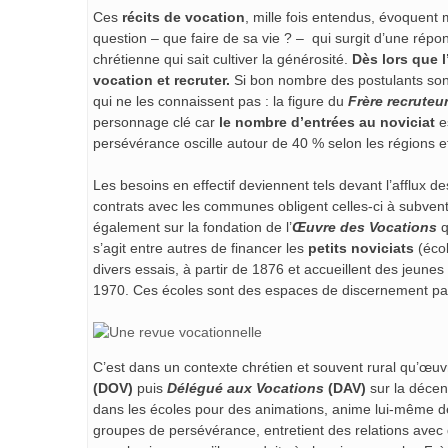
Ces
récits de vocation
, mille fois entendus, évoquent 
question – que faire de sa vie ? – qui surgit d’une répo
chrétienne qui sait cultiver la générosité.
Dès lors que l
vocation et recruter.
Si bon nombre des postulants sont
qui ne les connaissent pas : la figure du
Frère recruteu
personnage clé car
le nombre d’entrées au noviciat
es
persévérance oscille autour de 40 % selon les régions et
Les besoins en effectif deviennent tels devant l’afflux 
contrats avec les communes obligent celles-ci à subven
également sur la fondation de l’
Œuvre des Vocations
q
s’agit entre autres de financer les
petits noviciats
(écol
divers essais, à partir de 1876 et accueillent des jeunes
1970. Ces écoles sont des espaces de discernement par 
C’est dans un contexte chrétien et souvent rural qu’œuv
(DOV)
puis
Délégué aux Vocations
(DAV)
sur la décen
dans les écoles pour des animations, anime lui-même d
groupes de persévérance, entretient des relations avec 