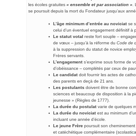
les écoles gratuites
« ensemble et par association »
. 
se poursuit depuis la mort du Fondateur jusqu’aux année
L’âge minimum d’entrée au noviciat
se s
celui d’un éventuel engagement définitif à p
Le statut votal
reste fort souple – engage
de vœux – jusqu’à la réforme du
Code de d
à la suppression du statut de novice employ
Frères servants.
L’engagement
s’exprime sous forme de vœux
d’obéissance – complétés par ceux de pauv
Le candidat
doit fournir les actes de cath
des parents en deçà de 21 ans.
Les postulants
doivent être de bonne cons
sciences et beaucoup de disposition à la pié
jeunesse » (Règles de 1777).
La durée du postulat
varie de quelques mo
La durée du noviciat
est au minimum d’une
incluant une année d’école.
Le jeune Frère
poursuit son cheminement v
et catéchétique complémentaire (scolastica