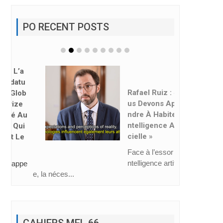
PO RECENT POSTS
Rafael Ruiz : « No
Us Devons Appre
Ndre À Habiter L’i
Ntelligence Artifi
Cielle »
Face à l’essor de l’i
ntelligence artificiell
e, la néces...
CAHIERS MEL 66