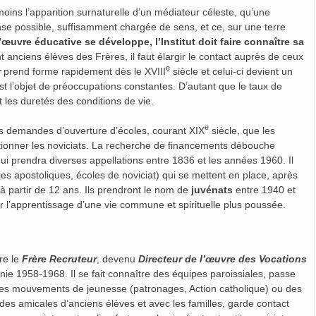
moins l’apparition surnaturelle d’un médiateur céleste, qu’une
nse possible, suffisamment chargée de sens, et ce, sur une terre
’œuvre éducative se développe, l’Institut doit faire connaître sa
 anciens élèves des Frères, il faut élargir le contact auprès de ceux
e
r
prend forme rapidement dès le XVIII
siècle et celui-ci devient un
t l’objet de préoccupations constantes. D’autant que le taux de
 les duretés des conditions de vie.
e
des demandes d’ouverture d’écoles, courant XIX
siècle, que les
tionner les noviciats. La recherche de financements débouche
ui prendra diverses appellations entre 1836 et les années 1960. Il
es apostoliques, écoles de noviciat) qui se mettent en place, après
 à partir de 12 ans. Ils prendront le nom de
juvénats
entre 1940 et
l’apprentissage d’une vie commune et spirituelle plus poussée.
re le
Frère Recruteur
, devenu
Directeur de l’œuvre des Vocations
nie 1958-1968. Il se fait connaître des équipes paroissiales, passe
es mouvements de jeunesse (patronages, Action catholique) ou des
des amicales d’anciens élèves et avec les familles, garde contact