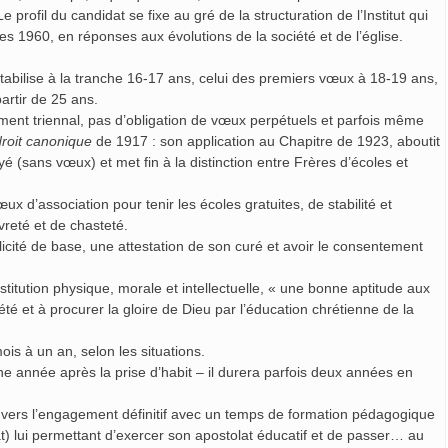
Le profil du candidat se fixe au gré de la structuration de l’Institut qui
s 1960, en réponses aux évolutions de la société et de l’église.
tabilise à la tranche 16-17 ans, celui des premiers vœux à 18-19 ans,
artir de 25 ans.
ment triennal, pas d’obligation de vœux perpétuels et parfois même
roit canonique
de 1917 : son application au Chapitre de 1923, aboutit
é (sans vœux) et met fin à la distinction entre Frères d’écoles et
 d’association pour tenir les écoles gratuites, de stabilité et
reté et de chasteté.
olicité de base, une attestation de son curé et avoir le consentement
titution physique, morale et intellectuelle, « une bonne aptitude aux
té et à procurer la gloire de Dieu par l’éducation chrétienne de la
is à un an, selon les situations.
 année après la prise d’habit – il durera parfois deux années en
ers l’engagement définitif avec un temps de formation pédagogique
t) lui permettant d’exercer son apostolat éducatif et de passer… au