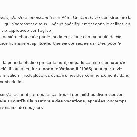
uvre, chaste
et
obéissant
à son Père. Un
état de vie
que structure la
– qui s’adressent à tous – vécus spécifiquement dans le célibat, en
vie approuvée par l’église ;
a manière ébauchée par le fondateur d’une communauté de vie
ance humaine et spirituelle. Une
vie consacrée par Dieu pour le
sur la période étudiée présentement, en parle comme d’un
état de
elé. Il faut attendre le
concile Vatican II
(1965) pour que la vie
uniformisation – redéploye les dynamismes des commencements dans
ents de foi.
use
s’effectuent par des rencontres et des
médias
divers souvent
lle aujourd’hui la
pastorale des vocations,
appelées longtemps
nvenance de nos jours.