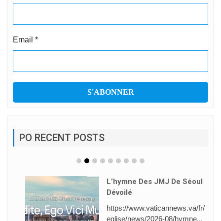
Email
*
PO RECENT POSTS
L’hymne Des JMJ De Séoul
Dévoilé
https://www.vaticannews.va/fr/
eglise/news/2026-08/hymne...