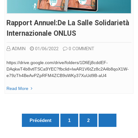
Rapport Annuel:De La Salle Solidarietà
Internazionale ONLUS
ADMIN
01/06/2022
0 COMMENT
https://drive.google.com/drive/folders/1DfiEj8cddEF-
DAqkwT4b8vtlTSCa9YEC?fbclid=IwAR1V6tZz8c2A4b8qoX1W-
e79zTh4BeAvPZpRFM4ZCB9sWKy37XuUd9B-aU4
Read More
Pagination
Précédent
1
2
3
des
publications