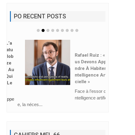
PO RECENT POSTS
Rafael Ruiz : « No
Us Devons Appre
Ndre À Habiter L’i
Ntelligence Artifi
Cielle »
Face à l’essor de l’i
ntelligence artificiell
e, la néces...
CAHIERS MEL 66