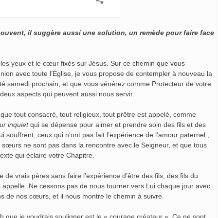
souvent, il suggère aussi une solution, un remède pour faire face
, les yeux et le cœur fixés sur Jésus. Sur ce chemin que vous
ion avec toute l’Église, je vous propose de contempler à nouveau la
nité samedi prochain, et que vous vénérez comme Protecteur de votre
r deux aspects qui peuvent aussi nous servir.
 que tout consacré, tout religieux, tout prêtre est appelé, comme
r inquiet
qui se dépense pour aimer et prendre soin des fils et des
 qui souffrent, ceux qui n’ont pas fait l’expérience de l’amour paternel ;
t sœurs ne sont pas dans la rencontre avec le Seigneur, et que tous
exte qui éclaire votre Chapitre.
de vrais pères sans faire l’expérience d’être des fils, des fils du
ous appelle. Ne cessons pas de nous tourner vers Lui chaque jour avec
ins de nos cœurs, et il nous montre le chemin à suivre.
h que je voudrais souligner est le « courage créateur ». Ce ne sont