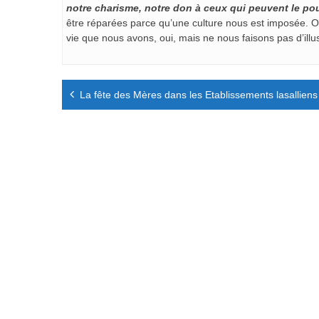
notre charisme, notre don à ceux qui peuvent le po
être réparées parce qu’une culture nous est imposée. O
vie que nous avons, oui, mais ne nous faisons pas d’illu
Navigation
La fête des Mères dans les Etablissements lasalliens
de
l’article