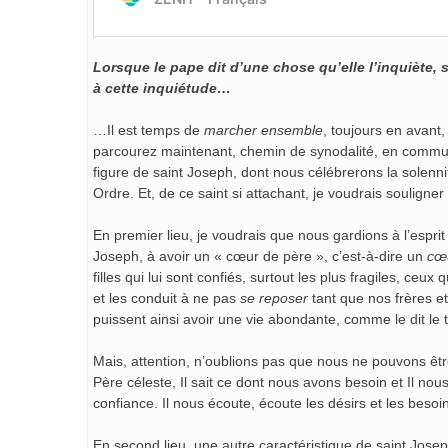
Lorsque le pape dit d’une chose qu’elle l’inquiète, 
à cette inquiétude…
…Il est temps de
marcher ensemble
, toujours en avant
parcourez maintenant, chemin de synodalité, en commun
figure de saint Joseph, dont nous célébrerons la solen
Ordre. Et, de ce saint si attachant, je voudrais souligne
En premier lieu, je voudrais que nous gardions à l’esprit
Joseph, à avoir un « cœur de père », c’est-à-dire un
cœu
filles qui lui sont confiés, surtout les plus fragiles, ceux
et les conduit à ne pas
se reposer
tant que nos frères e
puissent ainsi avoir une vie abondante, comme le dit le t
Mais, attention, n’oublions pas que nous ne pouvons être 
Père céleste, Il sait ce dont nous avons besoin et Il n
confiance. Il nous écoute, écoute les désirs et les beso
En second lieu, une autre caractéristique de saint Josep