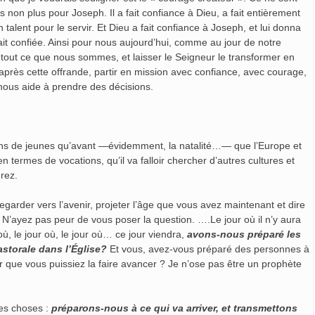
s non plus pour Joseph. Il a fait confiance à Dieu, a fait entièrement
n talent pour le servir. Et Dieu a fait confiance à Joseph, et lui donna
ait confiée. Ainsi pour nous aujourd’hui, comme au jour de notre
l tout ce que nous sommes, et laisser le Seigneur le transformer en
 après cette offrande, partir en mission avec confiance, avec courage,
 nous aide à prendre des décisions.
 moins de jeunes qu’avant —évidemment, la natalité…— que l’Europe et
 termes de vocations, qu’il va falloir chercher d’autres cultures et
drez.
garder vers l’avenir, projeter l’âge que vous avez maintenant et dire
 N’ayez pas peur de vous poser la question. ….Le jour où il n’y aura
ù, le jour où, le jour où… ce jour viendra,
avons-nous préparé les
astorale dans l’Église?
Et vous, avez-vous préparé des personnes à
ur que vous puissiez la faire avancer ? Je n’ose pas être un prophète
ces choses :
préparons-nous à ce qui va arriver, et transmettons