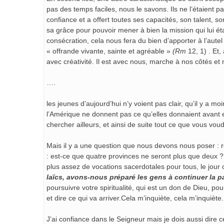
pas des temps faciles, nous le savons. Ils ne l’étaient pa
confiance et a offert toutes ses capacités, son talent, so
sa grâce pour pouvoir mener à bien la mission qui lui ét
consécration, cela nous fera du bien d’apporter à l’aute
« offrande vivante, sainte et agréable »
(Rm
12, 1) . Et,
avec créativité. Il est avec nous, marche à nos côtés et
….
les jeunes d’aujourd’hui n’y voient pas clair, qu’il y a
l’Amérique ne donnent pas ce qu’elles donnaient avant en
chercher ailleurs, et ainsi de suite tout ce que vous vou
Mais il y a une question que nous devons nous poser : re
: est-ce que quatre provinces ne seront plus que deux ?
plus assez de vocations sacerdotales pour tous, le jour o
laïcs, avons-nous préparé les gens à continuer la p
poursuivre votre spiritualité, qui est un don de Dieu, po
et dire ce qui va arriver.Cela m’inquiète, cela m’inquiète.
J’ai confiance dans le Seigneur mais je dois aussi dire 