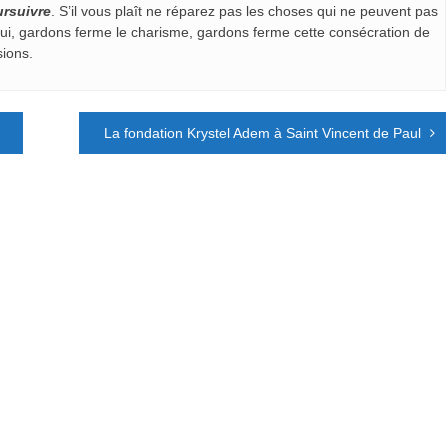
ursuivre
. S’il vous plaît ne réparez pas les choses qui ne peuvent pas
ui, gardons ferme le charisme, gardons ferme cette consécration de
sions.
La fondation Krystel Adem à Saint Vincent de Paul