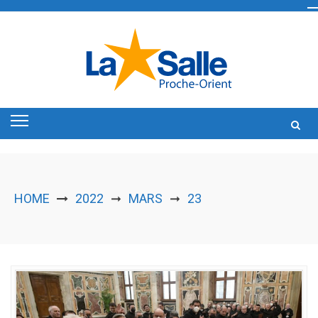
Skip
to
content
HOME
2022
MARS
23
➞
➞