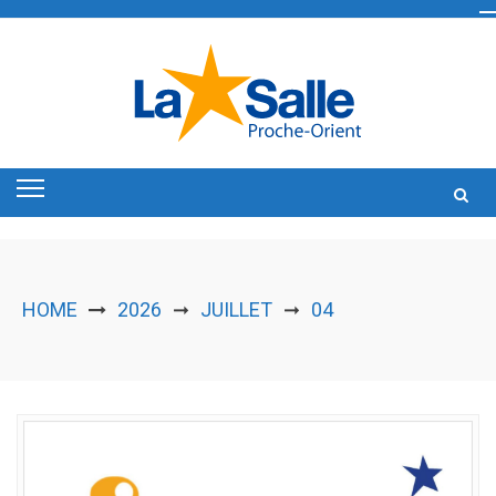
Skip
to
content
HOME
2026
JUILLET
04
➞
➞