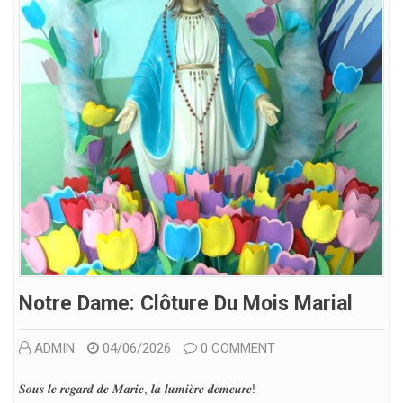
Notre Dame: Clôture Du Mois Marial
ADMIN
04/06/2026
0 COMMENT
𝑺𝒐𝒖𝒔 𝒍𝒆 𝒓𝒆𝒈𝒂𝒓𝒅 𝒅𝒆 𝑴𝒂𝒓𝒊𝒆, 𝒍𝒂 𝒍𝒖𝒎𝒊𝒆̀𝒓𝒆 𝒅𝒆𝒎𝒆𝒖𝒓𝒆!