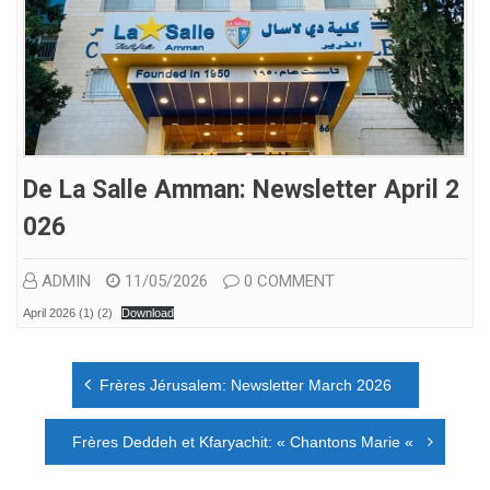
De La Salle Amman: Newsletter April 2
026
ADMIN
11/05/2026
0 COMMENT
April 2026 (1) (2)
Download
Navigation
Frères Jérusalem: Newsletter March 2026
de
l’article
Frères Deddeh et Kfaryachit: « Chantons Marie «