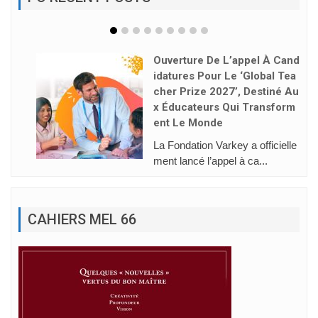
and
Rafael Ruiz : « Nous Devons
Tea
Apprendre À Habiter L’intelli
 Au
Gence Artificielle »
orm
Face à l’essor de l’intelligence a
rtificielle, la néces...
lle
CAHIERS MEL 66