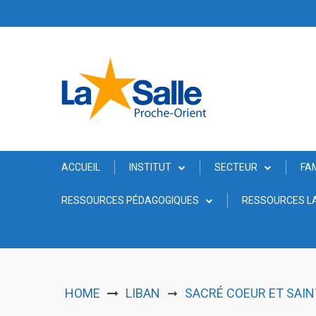
Skip
to
content
ACCUEIL
INSTITUT
SECTEUR
FA
RESSOURCES PÉDAGOGIQUES
RESSOURCES LA
HOME
LIBAN
SACRÉ COEUR ET SAINT
➞