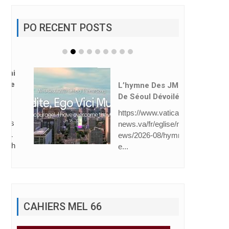
PO RECENT POSTS
L’hymne Des JMJ
De Séoul Dévoilé
https://www.vatican
news.va/fr/eglise/n
ews/2026-08/hymn
e...
CAHIERS MEL 66