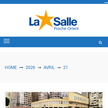
Skip
to
content
HOME
2026
AVRIL
21
➞
➞